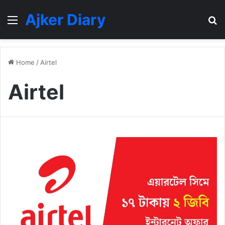
Ajker Diary
Menu
S
fo
Home
/
Airtel
Airtel