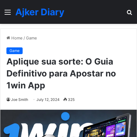
Ajker Diary
Menu
S
fo
Home
/
Game
Game
Aplique sua sorte: O Guia
Definitivo para Apostar no
1win App
Joe Smith
July 12, 2024
325