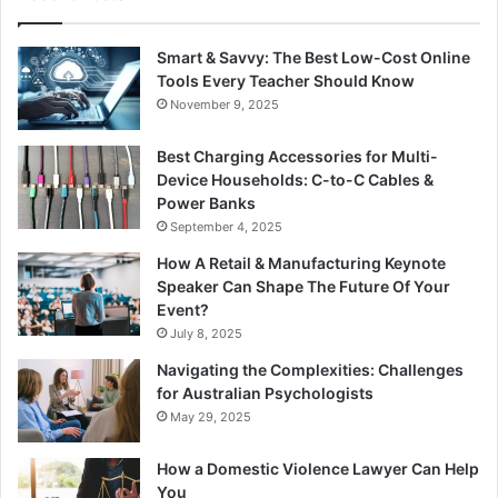
Smart & Savvy: The Best Low-Cost Online
Tools Every Teacher Should Know
November 9, 2025
Best Charging Accessories for Multi-
Device Households: C-to-C Cables &
Power Banks
September 4, 2025
How A Retail & Manufacturing Keynote
Speaker Can Shape The Future Of Your
Event?
July 8, 2025
Navigating the Complexities: Challenges
for Australian Psychologists
May 29, 2025
How a Domestic Violence Lawyer Can Help
You