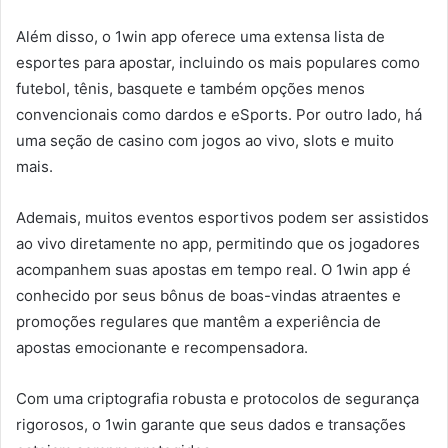
Além disso, o 1win app oferece uma extensa lista de
esportes para apostar, incluindo os mais populares como
futebol, tênis, basquete e também opções menos
convencionais como dardos e eSports. Por outro lado, há
uma seção de casino com jogos ao vivo, slots e muito
mais.
Ademais, muitos eventos esportivos podem ser assistidos
ao vivo diretamente no app, permitindo que os jogadores
acompanhem suas apostas em tempo real. O 1win app é
conhecido por seus bônus de boas-vindas atraentes e
promoções regulares que mantêm a experiência de
apostas emocionante e recompensadora.
Com uma criptografia robusta e protocolos de segurança
rigorosos, o 1win garante que seus dados e transações