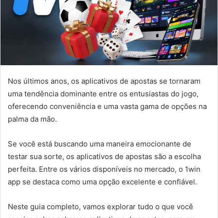
Nos últimos anos, os aplicativos de apostas se tornaram
uma tendência dominante entre os entusiastas do jogo,
oferecendo conveniência e uma vasta gama de opções na
palma da mão.
Se você está buscando uma maneira emocionante de
testar sua sorte, os aplicativos de apostas são a escolha
perfeita. Entre os vários disponíveis no mercado, o 1win
app se destaca como uma opção excelente e confiável.
Neste guia completo, vamos explorar tudo o que você