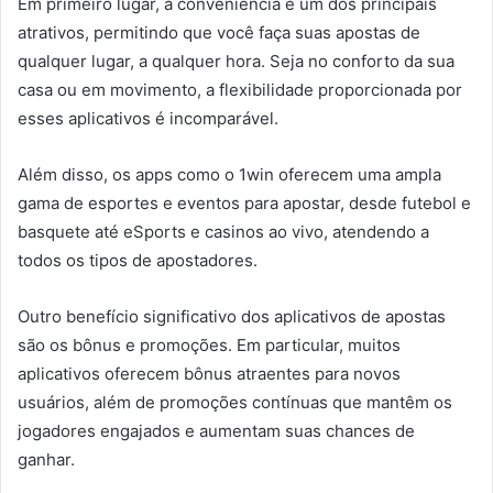
Em primeiro lugar, a conveniência é um dos principais
atrativos, permitindo que você faça suas apostas de
qualquer lugar, a qualquer hora. Seja no conforto da sua
casa ou em movimento, a flexibilidade proporcionada por
esses aplicativos é incomparável.
Além disso, os apps como o 1win oferecem uma ampla
gama de esportes e eventos para apostar, desde futebol e
basquete até eSports e casinos ao vivo, atendendo a
todos os tipos de apostadores.
Outro benefício significativo dos aplicativos de apostas
são os bônus e promoções. Em particular, muitos
aplicativos oferecem bônus atraentes para novos
usuários, além de promoções contínuas que mantêm os
jogadores engajados e aumentam suas chances de
ganhar.