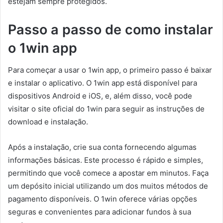
estejam sempre protegidos.
Passo a passo de como instalar
o 1win app
Para começar a usar o 1win app, o primeiro passo é baixar
e instalar o aplicativo. O 1win app está disponível para
dispositivos Android e iOS, e, além disso, você pode
visitar o site oficial do 1win para seguir as instruções de
download e instalação.
Após a instalação, crie sua conta fornecendo algumas
informações básicas. Este processo é rápido e simples,
permitindo que você comece a apostar em minutos. Faça
um depósito inicial utilizando um dos muitos métodos de
pagamento disponíveis. O 1win oferece várias opções
seguras e convenientes para adicionar fundos à sua